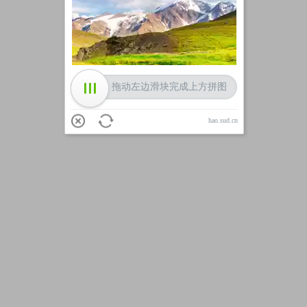
加载中
拖动左边滑块完成上方拼图
hao.sud.cn