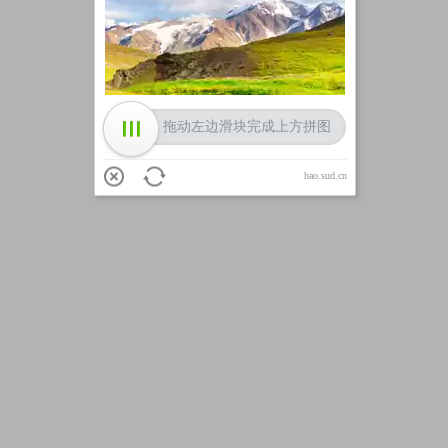
加载中
拖动左边滑块完成上方拼图
hao.sud.cn